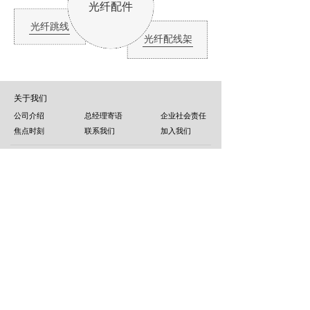
光纤配件
光纤跳线
光纤配线架
关于我们
公司介绍
总经理寄语
企业社会责任
焦点时刻
联系我们
加入我们
微信公众号
版权所有© 浙江易蒙数据通信有限公司
浙ICP备18011920号-1
本网站由阿里云提供云计算及安全服务
本网站支持
IPv6
Powered by 万网