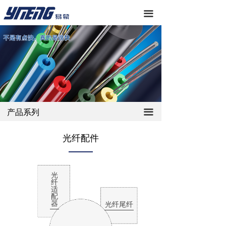
끀
끀
产品系列
光纤配件
光
纤
适
配
器
光纤尾纤